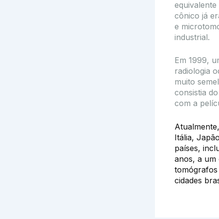
equivalente 
cônico já er
e microtomo
industrial.
Em 1999, um
radiologia 
muito semel
consistia d
com a pelícu
Atualmente
Itália, Jap
países, inc
anos, a um 
tomógrafos 
cidades bras