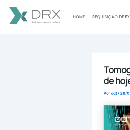
Ir
Post
para
navigation
o
HOME
REQUISIÇÃO DE EX
conteúdo
Tomogr
de hoj
Por
odt
/
28/0