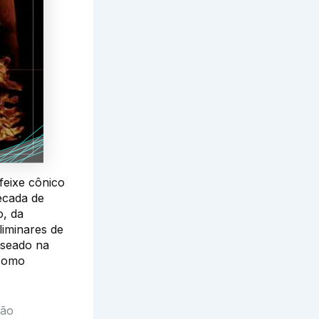
feixe cônico
écada de
o, da
liminares de
aseado na
 como
ção