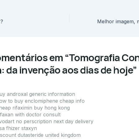
a?
omentários em “Tomografia Co
: da invenção aos dias de hoje”
uy androxal generic information
ow to buy enclomiphene cheap info
heap rifaximin buy hong kong
ifaxan with doctor consult
vodart no perscription next day delivery
sa fhizer staxyn
iscount dutasteride united kingdom