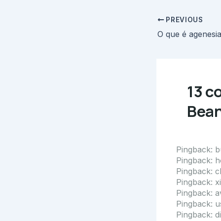
PREVIOUS
O que é agenesi
13 c
Bean
Pingback:
b
Pingback:
h
Pingback:
c
Pingback:
x
Pingback:
a
Pingback:
u
Pingback:
d