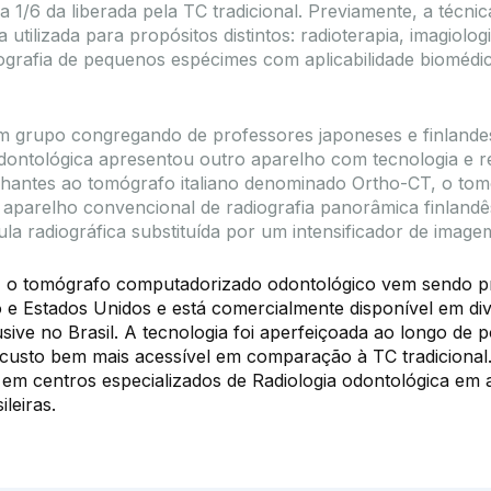
a 1/6 da liberada pela TC tradicional. Previamente, a técnic
a utilizada para propósitos distintos: radioterapia, imagiolog
grafia de pequenos espécimes com aplicabilidade biomédi
 grupo congregando de professores japoneses e finlande
odontológica apresentou outro aparelho com tecnologia e 
hantes ao tomógrafo italiano denominado Ortho-CT, o to
o aparelho convencional de radiografia panorâmica finland
la radiográfica substituída por um intensificador de imagem
, o tomógrafo computadorizado odontológico vem sendo p
ão e Estados Unidos e está comercialmente disponível em di
lusive no Brasil. A tecnologia foi aperfeiçoada ao longo de 
custo bem mais acessível em comparação à TC tradicional.
em centros especializados de Radiologia odontológica em
ileiras.