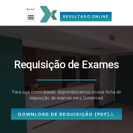
Ir
para
MENU
Menu
o
RESULTADO ONLINE
REQUISIÇÃO DE EXAMES (PDF)
conteúdo
Requisição de Exames
Para sua comodidade, disponibilizamos nossa ficha de
requisição de exames para Donwload.
DOWNLOAD DE REQUISIÇÃO (PDF)