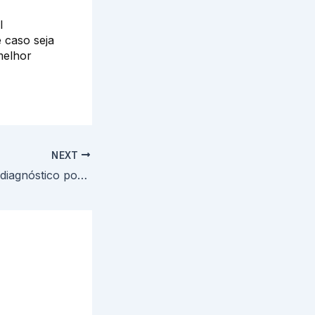
l
 caso seja
melhor
NEXT
A importância do diagnóstico por imagem no tratamento dentário