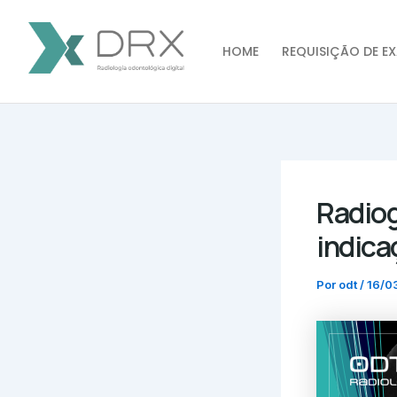
Ir
Post
para
navigation
o
HOME
REQUISIÇÃO DE EX
conteúdo
Radiog
indica
Por
odt
/
16/0