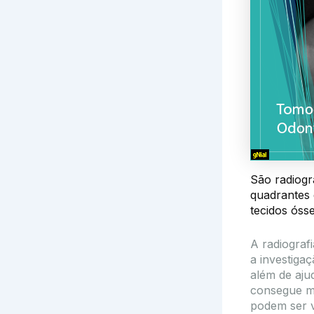
São radiogr
quadrantes 
tecidos óss
A radiograf
a investiga
além de aju
consegue mo
podem ser v