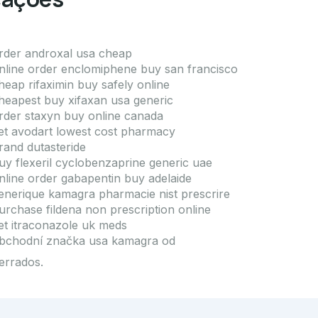
rder androxal usa cheap
nline order enclomiphene buy san francisco
heap rifaximin buy safely online
heapest buy xifaxan usa generic
rder staxyn buy online canada
et avodart lowest cost pharmacy
rand dutasteride
uy flexeril cyclobenzaprine generic uae
nline order gabapentin buy adelaide
enerique kamagra pharmacie nist prescrire
urchase fildena non prescription online
et itraconazole uk meds
bchodní značka usa kamagra od
errados.