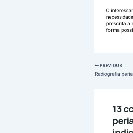
O interessa
necessidade
prescrita a
forma possí
PREVIOUS
13 c
peria
indi