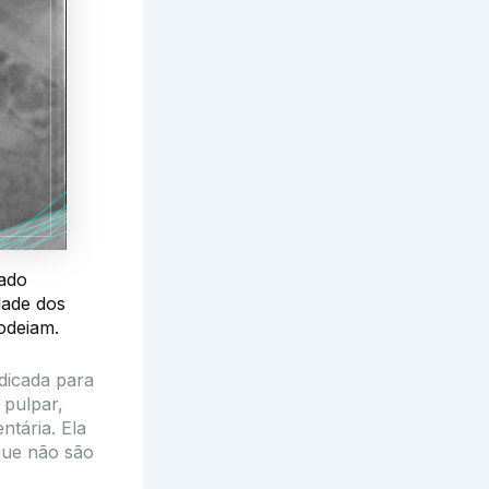
nado
dade dos
odeiam.
ndicada para
 pulpar,
ntária. Ela
 que não são