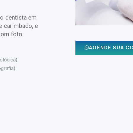
do dentista em
 e carimbado, e
com foto.
AGENDE SUA C
lógica)
ografia)