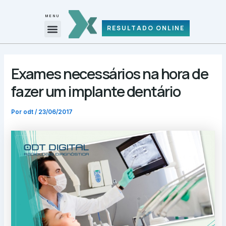
Ir
Post
para
navigation
MENU
Menu
o
RESULTADO ONLINE
REQUISIÇÃO DE EXAMES (PDF)
conteúdo
Exames necessários na hora de
fazer um implante dentário
Por
odt
/
23/06/2017