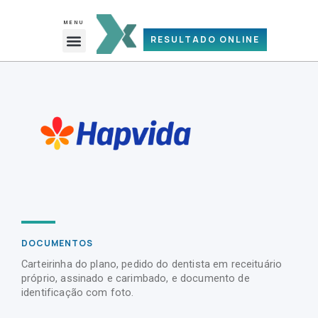
Ir
para
MENU
Menu
o
RESULTADO ONLINE
REQUISIÇÃO DE EXAMES (PDF)
conteúdo
DOCUMENTOS
Carteirinha do plano, pedido do dentista em receituário
próprio, assinado e carimbado, e documento de
identificação com foto.